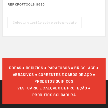
REF KROFTOOLS: 8690
Colocar questão sobre este produto
RODAS ● RODIZIOS ● PARAFUSOS ● BRICOLAGE ●
ABRASIVOS ● CORRENTES E CABOS DE AÇO ●
PRODUTOS QUIMICOS
VESTUÁRIO E CALÇADO DE PROTEÇÃO ●
PRODUTOS SOLDADURA