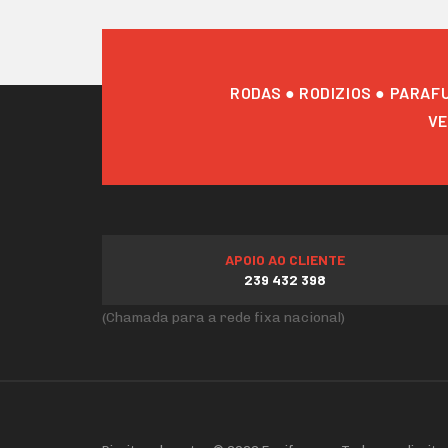
RODAS ● RODIZIOS ● PARAF
VE
APOIO AO CLIENTE
239 432 398
(Chamada para a rede fixa nacional)