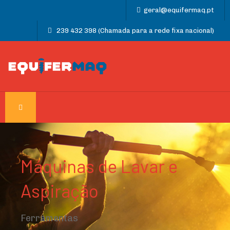
geral@equifermaq.pt
239 432 398 (Chamada para a rede fixa nacional)
Máquinas de Lavar e
Aspiração
Ferramentas