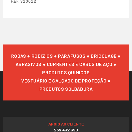
REF: 310012
RODAS ● RODIZIOS ● PARAFUSOS ● BRICOLAGE ●
ABRASIVOS ● CORRENTES E CABOS DE AÇO ●
PRODUTOS QUIMICOS
VESTUÁRIO E CALÇADO DE PROTEÇÃO ●
PRODUTOS SOLDADURA
APOIO AO CLIENTE
239 432 398