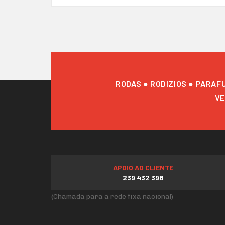
RODAS ● RODIZIOS ● PARAF
VE
APOIO AO CLIENTE
239 432 398
(Chamada para a rede fixa nacional)