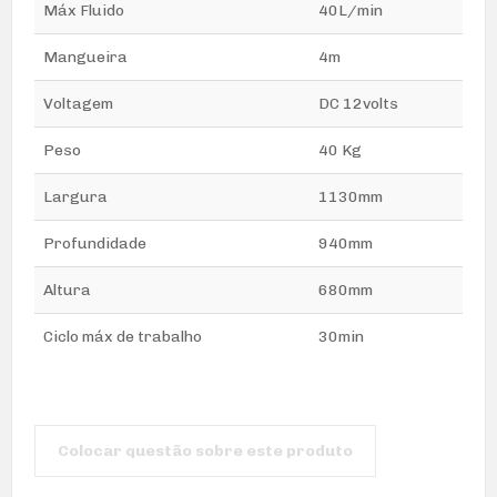
Máx Fluido
40L/min
Mangueira
4m
Voltagem
DC 12volts
Peso
40 Kg
Largura
1130mm
Profundidade
940mm
Altura
680mm
Ciclo máx de trabalho
30min
Colocar questão sobre este produto