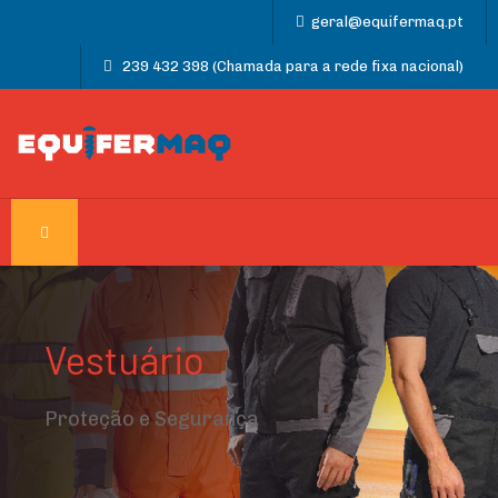
geral@equifermaq.pt
239 432 398 (Chamada para a rede fixa nacional)
Vestuário
Proteção e Segurança