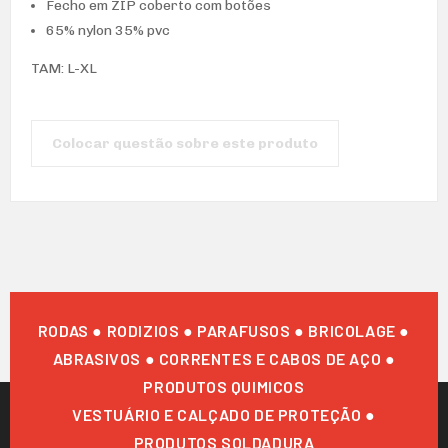
Fecho em ZIP coberto com botões
65% nylon 35% pvc
TAM: L-XL
Colocar questão sobre este produto
RODAS ● RODIZIOS ● PARAFUSOS ● BRICOLAGE ●
ABRASIVOS ● CORRENTES E CABOS DE AÇO ●
PRODUTOS QUIMICOS
VESTUÁRIO E CALÇADO DE PROTEÇÃO ●
PRODUTOS SOLDADURA